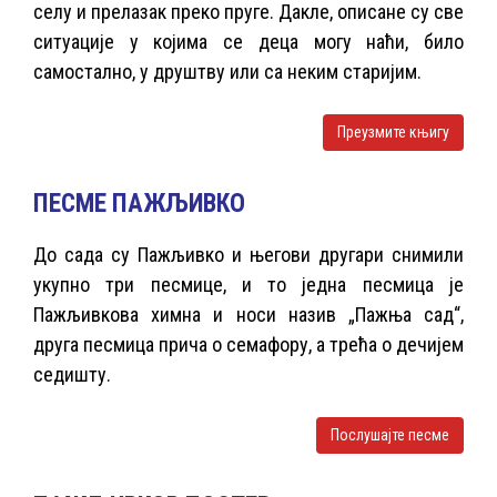
селу и прелазак преко пруге. Дакле, описане су све
ситуације у којима се деца могу наћи, било
самостално, у друштву или са неким старијим.
Преузмите књигу
ПЕСМЕ ПАЖЉИВКО
До сада су Пажљивко и његови другари снимили
укупно три песмице, и то једна песмица је
Пажљивкова химна и носи назив „Пажња сад“,
друга песмица прича о семафору, а трећа о дечијем
седишту.
Послушајте песме