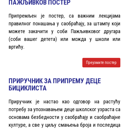
ПАЖЉИВКОВ ПОСТЕР
Припремљен је постер, са важним лекцијама
правилног понашања у саобраћају, за штампу који
можете закачити у соби Пажљивковог другара
(соби вашег детета) или можда у школи или
вртићу.
Преузмите постер
ПРИРУЧНИК ЗА ПРИПРЕМУ ДЕЦЕ
БИЦИКЛИСТА
Приручник је настао као одговор на растућу
потребу за упознавањем деце школског узраста са
основама безбедности у саобраћају и саобраћајне
културе, а све у циљу смањења броја и последица