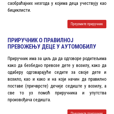
саобраћајних незгода у којима деца учествују као
бициклисти.
Преузмите приручник
ПРИРУЧНИК О ПРАВИЛНОЈ
ПРЕВОЖЕЊУ ДЕЦЕ У АУТОМОБИЛУ
Приручник има за циљ да да одговоре родитељима
како да безбедно превозе дете у возилу, како да
одаберу одговарајуће седите за своје дете и
возило, као и како и на који начин да правилно
поставе (причврсте) дечије седиште у возилу, а
све то уз помоћ приручника и упутства
произвођача седишта.
Преузмите приручник