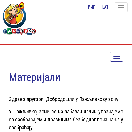
ЋИР
LAT
Toggle
naviga
Toggle
navigati
Материјали
Здраво другари! Добродошли у Пажљивкову зону!
У Пажљивкој зони се на забаван начин упознајемо
са саобраћајем и правилима безбедног понашања у
саобраћају.