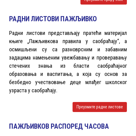
РАДНИ ЛИСТОВИ ПАЖЉИВКО
Радни листови представљају пратећи материјал
књиге „Пажљивкова правила у саобраћају“, а
осмишљени су са разноврсним и забавним
задацима намењеним увежбавању и проверавању
стечених знања из бласти саобраћајног
образовања и васпитања, а која су основ за
безбедно учествовање деце млађег школског
узраста у саобраћају.
Преузмите радне листове
ПАЖЉИВКОВ РАСПОРЕД ЧАСОВА