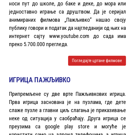
носи пут до школе, до баке и деке, до мора или
једноставно играње са друштвом. Да је серијал
анимираних филмова „Пажљивко“ нашао своју
публику говори и податак да најгледанији од њих на
интернет сајту www.youtube.com до сада има
преко 5.700.000 прегледа.
Погледајте цртане филмове
ИГРИЦА ПАЖЉИВКО
Припремљене су две врте Пажљивкових игрица.
Прва игрица заснована је на пузлама, где дете
слаже пузле а главни циљ слагања је приказивање
неке од ситуација у саобраћају. Друга игрица се
преузима са google play store и могуће је
користити само на адроид телефонима, а игрица