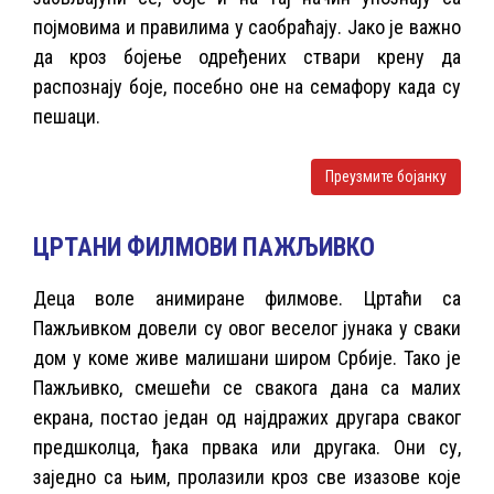
појмовима и правилима у саобраћају. Јако је важно
да кроз бојење одређених ствари крену да
распознају боје, посебно оне на семафору када су
пешаци.
Преузмите бојанку
ЦРТАНИ ФИЛМОВИ ПАЖЉИВКО
Деца воле анимиране филмове. Цртаћи са
Пажљивком довели су овог веселог јунака у сваки
дом у коме живе малишани широм Србије. Тако је
Пажљивко, смешећи се свакога дана са малих
екрана, постао један од најдражих другара сваког
предшколца, ђака првака или другака. Они су,
заједно са њим, пролазили кроз све изазове које