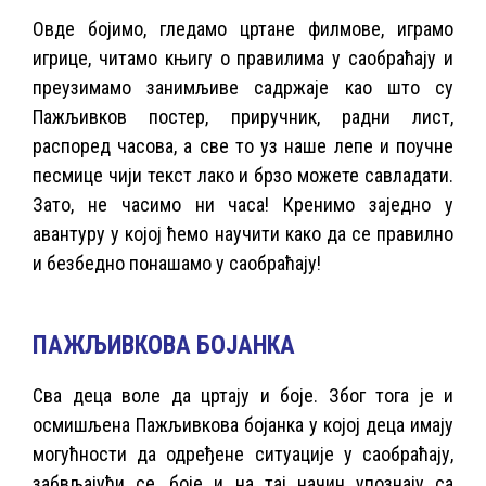
Овде бојимо, гледамо цртане филмове, играмо
игрице, читамо књигу о правилима у саобраћају и
преузимамо занимљиве садржаје као што су
Пажљивков постер, приручник, радни лист,
распоред часова, а све то уз наше лепе и поучне
песмице чији текст лако и брзо можете савладати.
Зато, не часимо ни часа! Кренимо заједно у
авантуру у којој ћемо научити како да се правилно
и безбедно понашамо у саобраћају!
ПАЖЉИВКОВА БОЈАНКА
Сва деца воле да цртају и боје. Због тога је и
осмишљена Пажљивкова бојанка у којој деца имају
могућности да одређене ситуације у саобраћају,
забвљајући се, боје и на тај начин упознају са