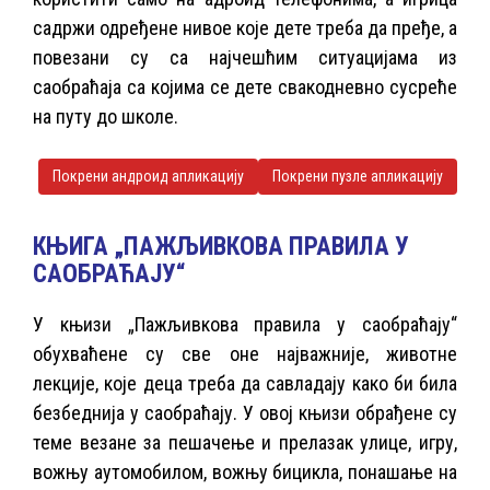
садржи одређене нивое које дете треба да пређе, а
повезани су са најчешћим ситуацијама из
саобраћаја са којима се дете свакодневно сусреће
на путу до школе.
Покрени андроид апликацију
Покрени пузле апликацију
КЊИГА „ПАЖЉИВКОВА ПРАВИЛА У
САОБРАЋАЈУ“
У књизи „Пажљивкова правила у саобраћају“
обухваћене су све оне најважније, животне
лекције, које деца треба да савладају како би била
безбеднија у саобраћају. У овој књизи обрађене су
теме везане за пешачење и прелазак улице, игру,
вожњу аутомобилом, вожњу бицикла, понашање на