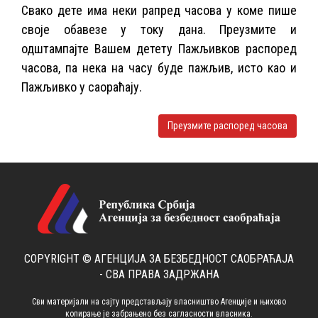
Свако дете има неки рапред часова у коме пише
своје обавезе у току дана. Преузмите и
одштампајте Вашем детету Пажљивков распоред
часова, па нека на часу буде пажљив, исто као и
Пажљивко у саораћају.
Преузмите распоред часова
COPYRIGHT © АГЕНЦИЈА ЗА БЕЗБЕДНОСТ САОБРАЋАЈА
- СВА ПРАВА ЗАДРЖАНА
Сви материјали на сајту представљају власништво Агенције и њихово
копирање је забрањено без сагласности власника.