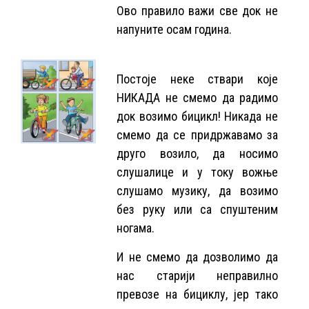
Ово правило важи све док не
напуните осам година.
Постоје неке ствари које
НИКАДА не смемо да радимо
док возимо бицикл! Никада не
смемо да се придржавамо за
друго возило, да носимо
слушалице и у току вожње
слушамо музику, да возимо
без руку или са спуштеним
ногама.
И не смемо да дозволимо да
нас старији неправилно
превозе на бициклу, јер тако