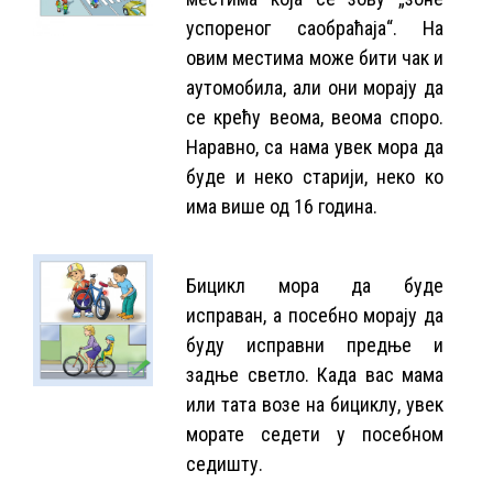
успореног саобраћаја“. На
овим местима може бити чак и
аутомобила, али они морају да
се крећу веома, веома споро.
Наравно, са нама увек мора да
буде и неко старији, неко ко
има више од 16 година.
Бицикл мора да буде
исправан, а посебно морају да
буду исправни предње и
задње светло. Када вас мама
или тата возе на бициклу, увек
морате седети у посебном
седишту.