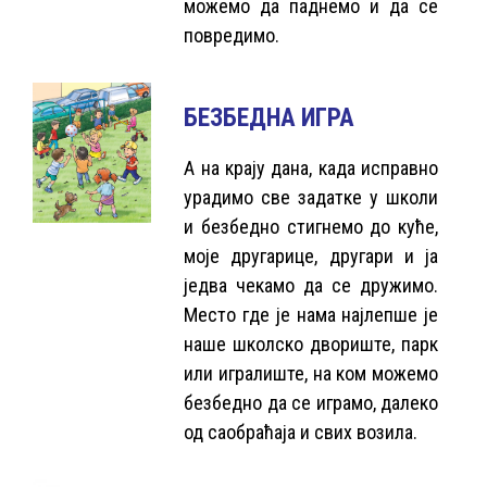
можемо да паднемо и да се
повредимо.
БЕЗБЕДНА ИГРА
А на крају дана, када исправно
урадимо све задатке у школи
и безбедно стигнемо до куће,
моје другарице, другари и ја
једва чекамо да се дружимо.
Место где је нама најлепше је
наше школско двориште, парк
или игралиште, на ком можемо
безбедно да се играмо, далеко
од саобраћаја и свих возила.