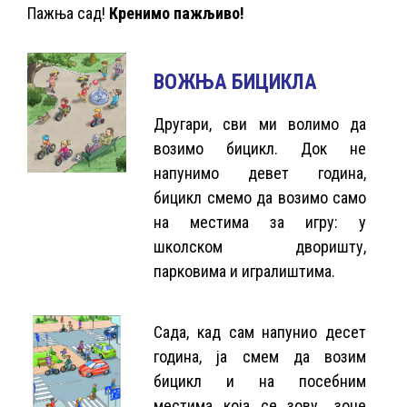
Пажња сад!
Кренимо пажљиво!
ВОЖЊА БИЦИКЛА
Другари, сви ми волимо да
возимо бицикл. Док не
напунимо девет година,
бицикл смемо да возимо само
на местима за игру: у
школском дворишту,
парковима и игралиштима.
Сада, кад сам напунио десет
година, ја смем да возим
бицикл и на посебним
местима која се зову „зоне