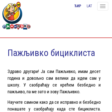
ЋИР
LAT
Toggle
naviga
Пажљивко бициклиста
Здраво другари! Ја сам Пажљивко, имам десет
година и довољно сам велики да идем сам у
школу. У саобраћају се крећем безбедно и
пажљиво, па ме зато и зову Пажљивко.
Научите самном како да се исправно и безбедно
понашате у саобраћају када сте бициклиста.