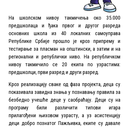
На школском нивоу такмичења око 35.000
предшколаца и ђака првог и другог разреда
основних школа из 40 локалних самоуправа
Републике Србије прошло је кроз припрему и
тестирање за пласман на општински, а затим и на
регионални и републички ниво. На републичком
нивоу такмичило се 20 екипа по узрастима:
предшколци, први разред и други разред.
Кроз реализацију сваке од фаза пројекта, деца су
показивала завидна знања у познавању правила за
безбедно учешће деце у саобраћају. Деци су на
програму били различити типови игара
прилагођени њиховом узрасту, а уз асистенцију
деци добро познатог Пажљивка, екипе су давале