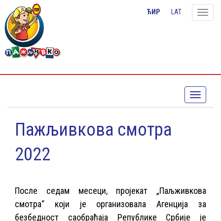
ЋИР
LAT
Toggle
naviga
Toggle
navigati
Пажљивкова смотра
2022
После седам месеци, пројекат „Паљживкова
смотра“ који је организовала Агенција за
безбедност саобраћаја Републике Србије је