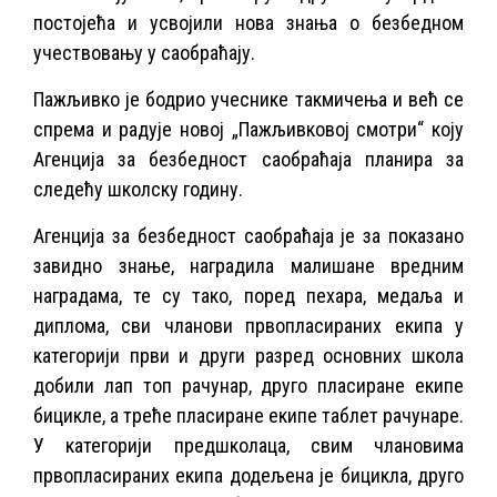
постојећа и усвојили нова знања о безбедном
учествовању у саобраћају.
Пажљивко је бодрио учеснике такмичења и већ се
спрема и радује новој „Пажљивковој смотри“ коју
Агенција за безбедност саобраћаја планира за
следећу школску годину.
Агенција за безбедност саобраћаја је за показано
завидно знање, наградила малишане вредним
наградама, те су тако, поред пехара, медаља и
диплома, сви чланови првопласираних екипа у
категорији први и други разред основних школа
добили лап топ рачунар, друго пласиране екипе
бицикле, а треће пласиране екипе таблет рачунаре.
У категорији предшколаца, свим члановима
првопласираних екипа додељена је бицикла, друго