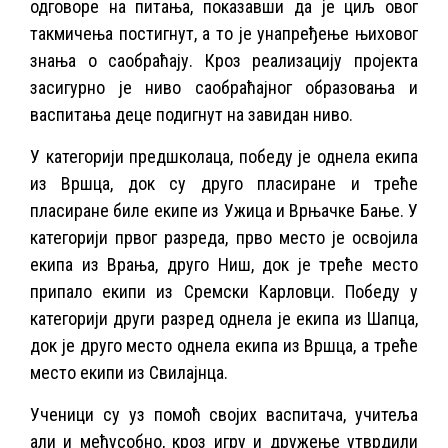
одговоре на питања, показавши да је циљ овог
такмичења постигнут, а то је унапређење њиховог
знања о саобраћају. Кроз реализацију пројекта
засигурно је ниво саобраћајног образовања и
васпитања деце подигнут на завидан ниво.
У категорији предшколаца, победу је однела екипа
из Вршца, док су друго пласиране и треће
пласиране биле екипе из Ужица и Врњачке Бање. У
категорији првог разреда, прво место је освојила
екипа из Врања, друго Ниш, док је треће место
припало екипи из Сремски Карловци. Победу у
категорији други разред однела је екипа из Шапца,
док је друго место однела екипа из Вршца, а треће
место екипи из Свилајнца.
Ученици су уз помоћ својих васпитача, учитеља
али и међусобно, кроз игру и дружење утврдили