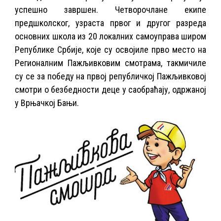
успешно завршен. Четворочлане екипе
предшколског, узраста првог и другог разреда
основних школа из 20 локалних самоуправа широм
Републике Србије, које су освојиле прво место на
Регионалним Пажљивковим смотрама, такмичиле
су се за победу на првој републичкој Пажљивковој
смотри о безбедности деце у саобраћају, одржаној
у Врњачкој Бањи.