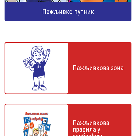
Пажљивко путник
Пажљивкова зона
Пажљивкова
правила у