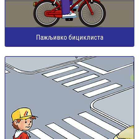
Пажљивко бициклиста