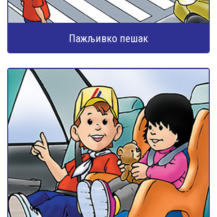
Пажљивко пешак