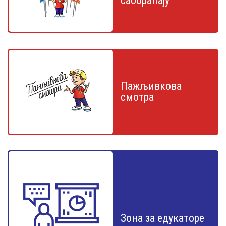
саобраћају
Пажљивкова
смотра
Зона за едукаторе